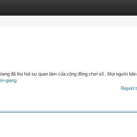
tegories
Register
Login
Giang đã thu hút sự quan tâm của cộng đồng chơi số . Mọi người bă
ien-giang
Report t