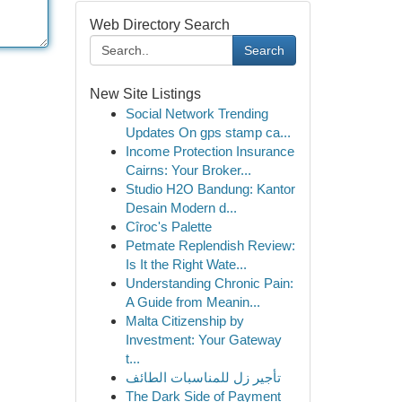
Web Directory Search
Search
New Site Listings
Social Network Trending
Updates On gps stamp ca...
Income Protection Insurance
Cairns: Your Broker...
Studio H2O Bandung: Kantor
Desain Modern d...
Cîroc's Palette
Petmate Replendish Review:
Is It the Right Wate...
Understanding Chronic Pain:
A Guide from Meanin...
Malta Citizenship by
Investment: Your Gateway
t...
تأجير زل للمناسبات الطائف
The Dark Side of Payment