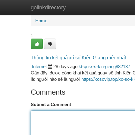
golinkdirectory
Home
New Site Listings
Add Site
Ca
Home
1
Thông tin kết quả xổ số Kiên Giang mới nhất
Internet
28 days ago
kt-qu-x-s-kin-giang882137
Gần đây, được công khai kết quả quay số tỉnh Kiên 
là: người nào sẽ là người
https://xosovip.top/xo-so-k
Comments
Submit a Comment