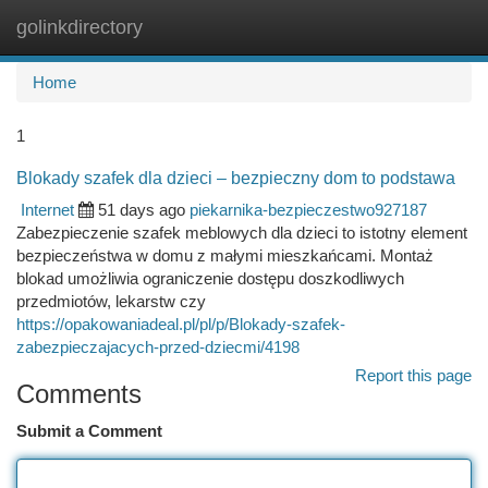
golinkdirectory
Togg
navi
Home
1
Blokady szafek dla dzieci – bezpieczny dom to podstawa
Internet
51 days ago
piekarnika-bezpieczestwo927187
Zabezpieczenie szafek meblowych dla dzieci to istotny element
bezpieczeństwa w domu z małymi mieszkańcami. Montaż
blokad umożliwia ograniczenie dostępu doszkodliwych
przedmiotów, lekarstw czy
https://opakowaniadeal.pl/pl/p/Blokady-szafek-
zabezpieczajacych-przed-dziecmi/4198
Report this page
Comments
Submit a Comment