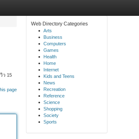
Web Directory Categories
Arts
Business
Computers
Games
Health
Home
Internet
วิว 15
Kids and Teens
News
Recreation
his page
Reference
Science
Shopping
Society
Sports