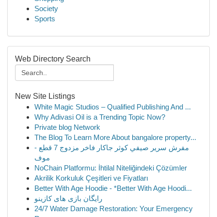
Society
Sports
Web Directory Search
New Site Listings
White Magic Studios – Qualified Publishing And ...
Why Adivasi Oil is a Trending Topic Now?
Private blog Network
The Blog To Learn More About bangalore property...
مفرش سرير صيفي كوثر جاكار فاخر مزدوج 7 قطع -
موف
NoChain Platformu: İhtilal Niteliğindeki Çözümler
Akrilik Korkuluk Çeşitleri ve Fiyatları
Better With Age Hoodie - *Better With Age Hoodi...
رایگان بازی های کازینو
24/7 Water Damage Restoration: Your Emergency