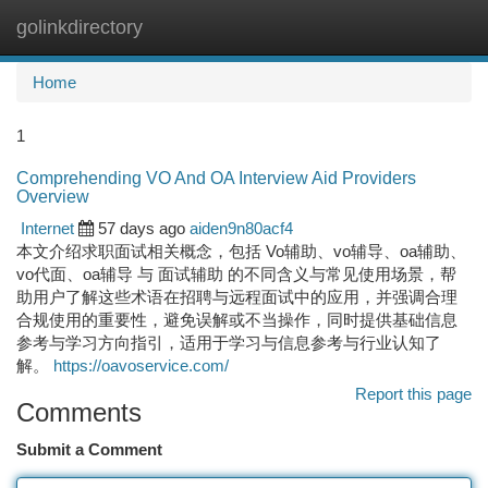
golinkdirectory
Togg
navi
Home
1
Comprehending VO And OA Interview Aid Providers
Overview
Internet
57 days ago
aiden9n80acf4
本文介绍求职面试相关概念，包括 Vo辅助、vo辅导、oa辅助、
vo代面、oa辅导 与 面试辅助 的不同含义与常见使用场景，帮
助用户了解这些术语在招聘与远程面试中的应用，并强调合理
合规使用的重要性，避免误解或不当操作，同时提供基础信息
参考与学习方向指引，适用于学习与信息参考与行业认知了
解。
https://oavoservice.com/
Report this page
Comments
Submit a Comment