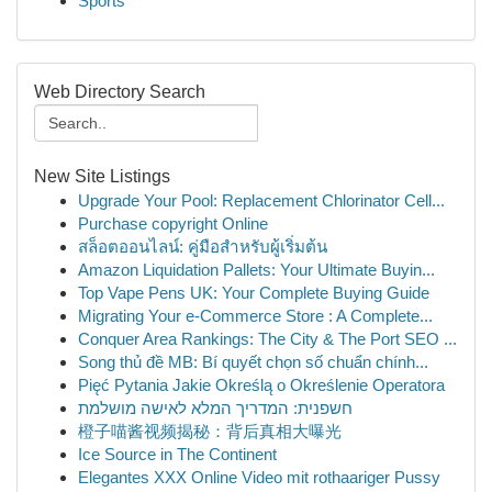
Sports
Web Directory Search
New Site Listings
Upgrade Your Pool: Replacement Chlorinator Cell...
Purchase copyright Online
สล็อตออนไลน์: คู่มือสำหรับผู้เริ่มต้น
Amazon Liquidation Pallets: Your Ultimate Buyin...
Top Vape Pens UK: Your Complete Buying Guide
Migrating Your e-Commerce Store : A Complete...
Conquer Area Rankings: The City & The Port SEO ...
Song thủ đề MB: Bí quyết chọn số chuẩn chính...
Pięć Pytania Jakie Określą o Określenie Operatora
חשפנית: המדריך המלא לאישה מושלמת
橙子喵酱视频揭秘：背后真相大曝光
Ice Source in The Continent
Elegantes XXX Online Video mit rothaariger Pussy