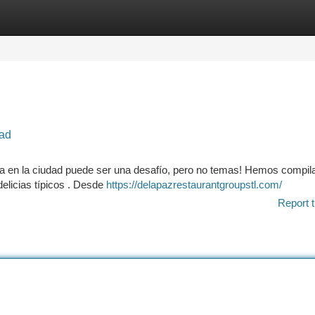
tegories
Register
Login
dad
ana en la ciudad puede ser una desafío, pero no temas! Hemos compil
delicias típicos . Desde
https://delapazrestaurantgroupstl.com/
Report t