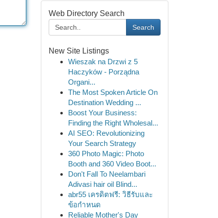
Web Directory Search
Search
New Site Listings
Wieszak na Drzwi z 5
Haczyków - Porządna
Organi...
The Most Spoken Article On
Destination Wedding ...
Boost Your Business:
Finding the Right Wholesal...
AI SEO: Revolutionizing
Your Search Strategy
360 Photo Magic: Photo
Booth and 360 Video Boot...
Don't Fall To Neelambari
Adivasi hair oil Blind...
abr55 เครดิตฟรี: วิธีรับและ
ข้อกำหนด
Reliable Mother's Day