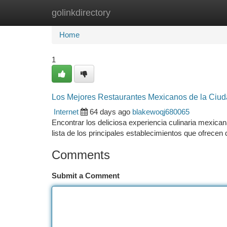
golinkdirectory
Home
New Site Listings
Add Site
Ca
Home
1
Los Mejores Restaurantes Mexicanos de la Ciu
Internet
64 days ago
blakewoqj680065
Encontrar los deliciosa experiencia culinaria mexic
lista de los principales establecimientos que ofrecen 
Comments
Submit a Comment