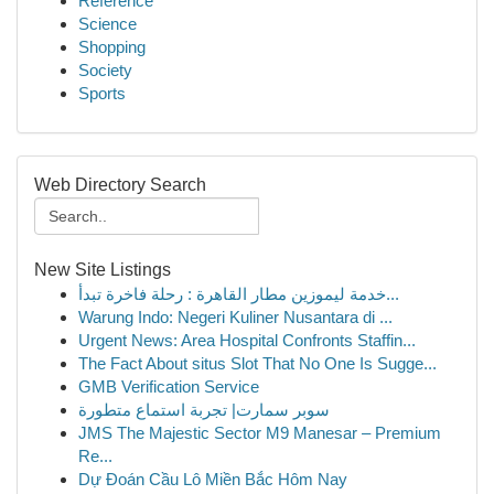
Reference
Science
Shopping
Society
Sports
Web Directory Search
New Site Listings
خدمة ليموزين مطار القاهرة : رحلة فاخرة تبدأ...
Warung Indo: Negeri Kuliner Nusantara di ...
Urgent News: Area Hospital Confronts Staffin...
The Fact About situs Slot That No One Is Sugge...
GMB Verification Service
سوبر سمارت| تجربة استماع متطورة
JMS The Majestic Sector M9 Manesar – Premium
Re...
Dự Đoán Cầu Lô Miền Bắc Hôm Nay