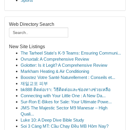
Sports
Web Directory Search
New Site Listings
The Tarheel State's K-9 Teams: Ensuring Communi...
Ovruxtali: A Comprehensive Review
Golotter: Is it Legit? A Comprehensive Review
Markham Heating & Air Conditioning
Boostez Votre Santé Naturellement : Conseils et...
재일교포 피부
bk888 ติดต่อเรา: วิธีติดต่อและช่องทางช่วยเหลือ
Connecting with Your Little One : A New Da...
Sur-Ron E-Bikes for Sale: Your Ultimate Powe...
JMS The Majestic Sector M9 Manesar – High
Quali...
Luke 10: A Deep Dive Bible Study
Soi 3 Càng MT: Cầu Chạy Đều MB Hôm Nay?