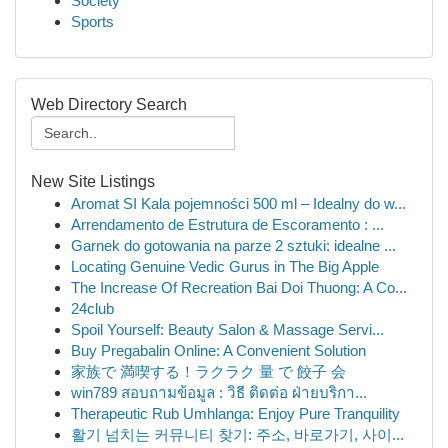
Society
Sports
Web Directory Search
New Site Listings
Aromat SI Kala pojemności 500 ml – Idealny do w...
Arrendamento de Estrutura de Escoramento : ...
Garnek do gotowania na parze 2 sztuki: idealne ...
Locating Genuine Vedic Gurus in The Big Apple
The Increase Of Recreation Bai Doi Thuong: A Co...
24club
Spoil Yourself: Beauty Salon & Massage Servi...
Buy Pregabalin Online: A Convenient Solution
家族で 満喫する！ラクラク 量 で 餃子 会
win789 สอบถามข้อมูล : วิธี ติดต่อ ฝ่ายบริกา...
Therapeutic Rub Umhlanga: Enjoy Pure Tranquility
활기 넘치는 커뮤니티 찾기: 주소, 바로가기, 사이...