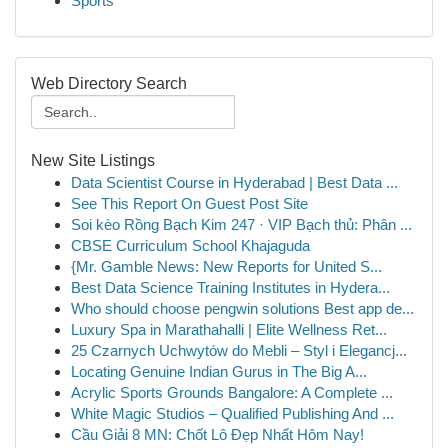
Sports
Web Directory Search
New Site Listings
Data Scientist Course in Hyderabad | Best Data ...
See This Report On Guest Post Site
Soi kèo Rồng Bạch Kim 247 · VIP Bạch thủ: Phân ...
CBSE Curriculum School Khajaguda
{Mr. Gamble News: New Reports for United S...
Best Data Science Training Institutes in Hydera...
Who should choose pengwin solutions Best app de...
Luxury Spa in Marathahalli | Elite Wellness Ret...
25 Czarnych Uchwytów do Mebli – Styl i Elegancj...
Locating Genuine Indian Gurus in The Big A...
Acrylic Sports Grounds Bangalore: A Complete ...
White Magic Studios – Qualified Publishing And ...
Cầu Giải 8 MN: Chốt Lô Đẹp Nhất Hôm Nay!