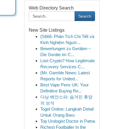
Web Directory Search
Search
New Site Listings
{S666: Phân Tích Chi Tiết và
Kinh Nghiệm Ngườ...
Bewertungen zu Geräten –
Die Geräte im C...
Lost Crypto? How Legitimate
Recovery Services C...
{Mr. Gamble News: Latest
Reports for United...
Best Vape Pens UK: Your
Definitive Buying Re...
다낭 베안스파: 숨겨진 휴양
의 보석
Togel Online: Langkah Detail
Untuk Orang Baru
Top Urologist Doctor in Patna
Richest Footballer In the