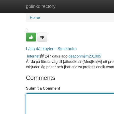
golinkdirectory
Home
New Site Listings
Add Site
Ca
Home
1
Lätta däckbyten i Stockholm
Internet
247 days ago
deaconmjlm291005
Är du på första väg till {att//dökta? {Med|En|Vi| ett p
erbjuder låg priser och {har|gör ett professionellt te
Comments
Submit a Comment