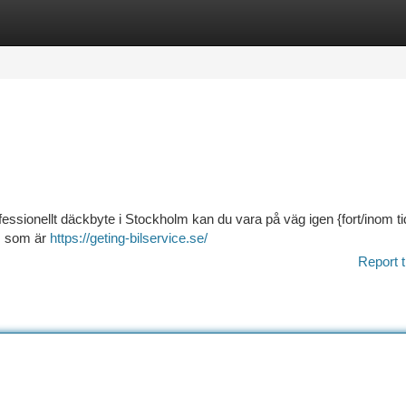
tegories
Register
Login
rofessionellt däckbyte i Stockholm kan du vara på väg igen {fort/inom ti
am som är
https://geting-bilservice.se/
Report t