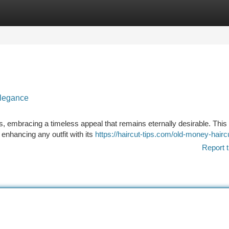
tegories
Register
Login
Elegance
nds, embracing a timeless appeal that remains eternally desirable. This
 enhancing any outfit with its
https://haircut-tips.com/old-money-hairc
Report t