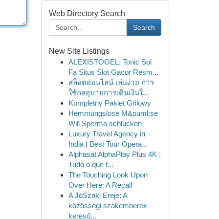
Web Directory Search
Search
New Site Listings
ALEXISTOGEL: Tonic Sol
Fa Situs Slot Gacor Resm...
สล็อตออนไลน์ เล่นง่าย การ
ใช้กลอุบายการเดินเงินใ...
Kompletny Pakiet Grilowy
Hemmungslose M&ouml;se
Will Sperma schlucken
Luxury Travel Agency in
India | Best Tour Opera...
Alphasat AlphaPlay Plus 4K :
Tudo o que t...
The Touching Look Upon
Over Here: A Recall
A JóSzaki Ereje: A
közösségi szakemberek
kereső...