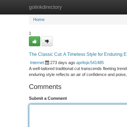
golinkdirectory
Home
New Site Listings
Add Site
Ca
Home
1
The Classic Cut: A Timeless Style for Enduring 
Internet
273 days ago
aprilsjic541485
A well-tailored traditional cut transcends fleeting tre
enduring style reflects an air of confidence and poise,
Comments
Submit a Comment