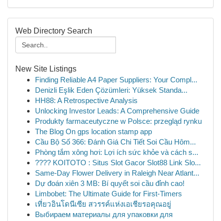
Web Directory Search
New Site Listings
Finding Reliable A4 Paper Suppliers: Your Compl...
Denizli Eşlik Eden Çözümleri: Yüksek Standa...
HH88: A Retrospective Analysis
Unlocking Investor Leads: A Comprehensive Guide
Produkty farmaceutyczne w Polsce: przegląd rynku
The Blog On gps location stamp app
Cầu Bộ Số 366: Đánh Giá Chi Tiết Soi Cầu Hôm...
Phòng tắm xông hơi: Lợi ích sức khỏe và cách s...
???? KOITOTO : Situs Slot Gacor Slot88 Link Slo...
Same-Day Flower Delivery in Raleigh Near Atlant...
Dự đoán xiên 3 MB: Bí quyết soi cầu đỉnh cao!
Limbobet: The Ultimate Guide for First-Timers
เที่ยวอินโดนีเซีย สวรรค์แห่งเอเชียรอคุณอยู่
Выбираем материалы для упаковки для