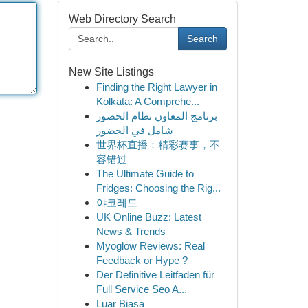
Web Directory Search
Search
New Site Listings
Finding the Right Lawyer in
Kolkata: A Comprehe...
برنامج المعاون نظام الحضور
شامل في الحضور
世界杯直播：精彩赛事，不
容错过
The Ultimate Guide to
Fridges: Choosing the Rig...
야코레드
UK Online Buzz: Latest
News & Trends
Myoglow Reviews: Real
Feedback or Hype ?
Der Definitive Leitfaden für
Full Service Seo A...
Luar Biasa