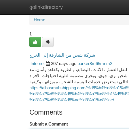
golinkdirectory
Home
New Site Listings
Add Site
Ca
Home
1
شركة شحن من الشارقة إلى الخرج
Internet
307 days ago
parker8m65mnm2
قل العفش، الأثاث، البضائع، والطرود بكفاءة وأمان. مع
شحن بري، جوي، وبحري مصممة لتلبية احتياجات الأفراد
لتالي نستعرض خدمات البسمة للشحن، مميزاتها، وكيفية
https://albasmahshipping.com/%d8%b4%d8%b
%d8%a7%d9%84%d8%b4%d8%a7%d8%b1%d9%82
%d8%a7%d9%84%d8%ae%d8%b1%d8%ac/
Comments
Submit a Comment