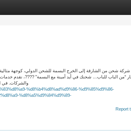
tegories
Register
Login
 شركة شحن من الشارقة إلى الخرج البسمة للشحن الدولي، كوجهة مثالية لن
ر “من الباب للباب… شحنك في أيد أمينة مع البسمة” ????، نقدم خدمات 
والشركات. في ا
1%d9%83%d8%a9-%d8%b4%d8%ad%d9%86-%d9%85%d9%86-
%d8%a9-%d8%a5%d9%84%d9%89-
Report t