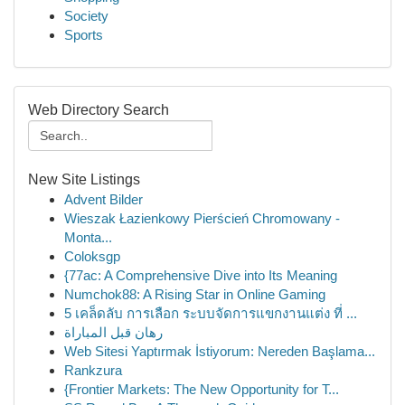
Society
Sports
Web Directory Search
New Site Listings
Advent Bilder
Wieszak Łazienkowy Pierścień Chromowany -
Monta...
Coloksgp
{77ac: A Comprehensive Dive into Its Meaning
Numchok88: A Rising Star in Online Gaming
5 เคล็ดลับ การเลือก ระบบจัดการแขกงานแต่ง ที่ ...
رهان قبل المباراة
Web Sitesi Yaptırmak İstiyorum: Nereden Başlama...
Rankzura
{Frontier Markets: The New Opportunity for T...