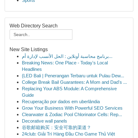
Sports
Web Directory Search
New Site Listings
برنامج محاسبة أونلاين : الحل الأنسب لإدارة أم...
Breaking News: One Place - Today's Local
Headlines
{LED Bali | Penerangan Terbaru untuk Pulau Dew...
College Break Bail Guarantees: A Mom and Dad's ...
Replacing Your ABS Module: A Comprehensive
Guide
Recuperação por dados em uberlândia
Grow Your Business With Powerful SEO Services
Clearwater & Zodiac Pool Chlorinator Cells: Rep...
Decorative wall panels
谷歌邮箱购买：安全可靠的渠道？
24club: Giải Trí Hàng Đầu Cho Game Thủ Việt