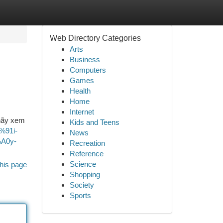
Web Directory Categories
Arts
Business
Computers
Games
Health
Home
Internet
 hãy xem
Kids and Teens
%91i-
News
A0y-
Recreation
Reference
Science
his page
Shopping
Society
Sports