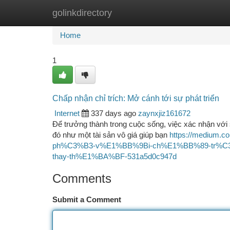
golinkdirectory
Home
New Site Listings
Add Site
Ca
Home
1
Chấp nhận chỉ trích: Mở cánh tới sự phát triển
Internet
337 days ago
zaynxjiz161672
Để trưởng thành trong cuộc sống, việc xác nhận với 
đó như một tài sản vô giá giúp bạn
https://mediu
ph%C3%B3-v%E1%BB%9Bi-ch%E1%BB%89-tr%C
thay-th%E1%BA%BF-531a5d0c947d
Comments
Submit a Comment