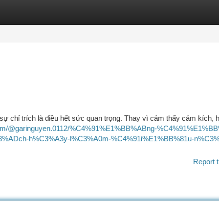
tegories
Register
Login
sự chỉ trích là điều hết sức quan trọng. Thay vì cảm thấy cảm kích,
m.com/@garinguyen.0112/%C4%91%E1%BB%ABng-%C4%91%E1%BB
3%ADch-h%C3%A3y-l%C3%A0m-%C4%91i%E1%BB%81u-n%C3%
Report t