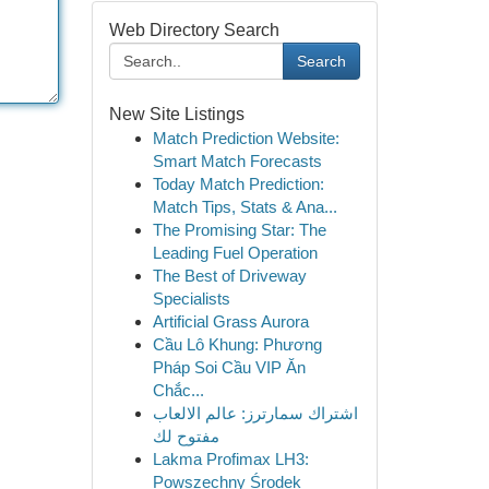
Web Directory Search
Search
New Site Listings
Match Prediction Website:
Smart Match Forecasts
Today Match Prediction:
Match Tips, Stats & Ana...
The Promising Star: The
Leading Fuel Operation
The Best of Driveway
Specialists
Artificial Grass Aurora
Cầu Lô Khung: Phương
Pháp Soi Cầu VIP Ăn
Chắc...
اشتراك سمارترز: عالم الالعاب
مفتوح لك
Lakma Profimax LH3:
Powszechny Środek