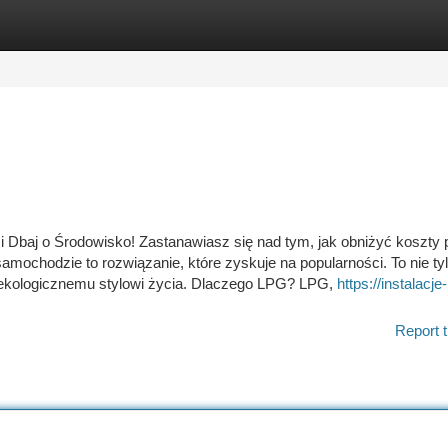
tegories
Register
Login
Dbaj o Środowisko! Zastanawiasz się nad tym, jak obniżyć koszty p
mochodzie to rozwiązanie, które zyskuje na popularności. To nie ty
j ekologicznemu stylowi życia. Dlaczego LPG? LPG,
https://instalacje-
Report t