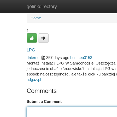
golinkdirectory
Home
New Site Listings
Add Site
Ca
Home
1
LPG
Internet
357 days ago
bestseo0153
Montaż Instalacji LPG W Samochodzie: Oszczędzaj i 
jednocześnie dbać o środowisko? Instalacja LPG w sa
sposób na oszczędności, ale także krok ku bardzie
adgaz.pl
Comments
Submit a Comment