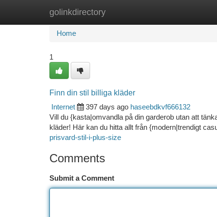
golinkdirectory
Home
New Site Listings
Add Site
Ca
Home
1
Finn din stil billiga kläder
Internet
397 days ago
haseebdkvf666132
Vill du {kasta|omvandla på din garderob utan att tänka?
kläder! Här kan du hitta allt från {modern|trendigt casu
prisvard-stil-i-plus-size
Comments
Submit a Comment