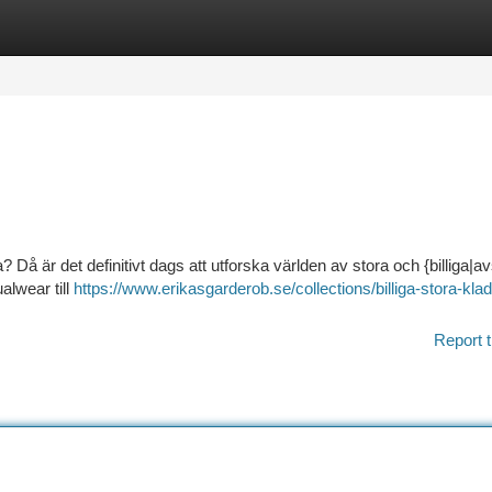
tegories
Register
Login
 Då är det definitivt dags att utforska världen av stora och {billiga|a
alwear till
https://www.erikasgarderob.se/collections/billiga-stora-klad
Report t