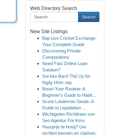
Web Directory Search
Search
New Site Listings
Baji Live Cricket Exchange:
Your Complete Guide
Discovering Private
Compositions
Need Fast Online Loan
Solution?
Soi kèo Bạch Thủ Uy tín
Ngày Hôm nay
Boost Your Routine: A
Beginner's Guide to Habit...
Score Lululemon Steals: A
Guide to Liquidation ...
Wichtigsten Richtlinien von
Seo Agentur Für Kmu
Huurprijs te hoog? Uw
rechten kennen en claimen.