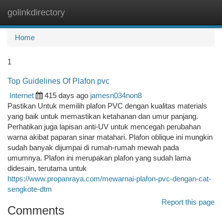
golinkdirectory
Togg
navi
Home
1
Top Guidelines Of Plafon pvc
Internet
415 days ago
jamesn034non8
Pastikan Untuk memilih plafon PVC dengan kualitas materials
yang baik untuk memastikan ketahanan dan umur panjang.
Perhatikan juga lapisan anti-UV untuk mencegah perubahan
warna akibat paparan sinar matahari. Plafon oblique ini mungkin
sudah banyak dijumpai di rumah-rumah mewah pada
umumnya. Plafon ini merupakan plafon yang sudah lama
didesain, terutama untuk
https://www.propanraya.com/mewarnai-plafon-pvc-dengan-cat-
sengkote-dtm
Report this page
Comments