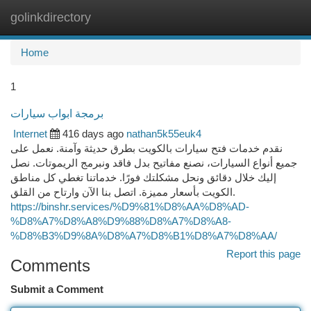
golinkdirectory
Togg
navi
Home
1
برمجة ابواب سيارات
Internet
416 days ago
nathan5k55euk4
نقدم خدمات فتح سيارات بالكويت بطرق حديثة وآمنة. نعمل على
جميع أنواع السيارات، نصنع مفاتيح بدل فاقد ونبرمج الريموتات. نصل
إليك خلال دقائق ونحل مشكلتك فورًا. خدماتنا تغطي كل مناطق
الكويت بأسعار مميزة. اتصل بنا الآن وارتاح من القلق.
https://binshr.services/%D9%81%D8%AA%D8%AD-
%D8%A7%D8%A8%D9%88%D8%A7%D8%A8-
%D8%B3%D9%8A%D8%A7%D8%B1%D8%A7%D8%AA/
Report this page
Comments
Submit a Comment