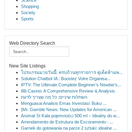
Science
Shopping
Society
Sports
Web Directory Search
New Site Listings
โปรแกรมมวยวันนี้: ครบถ้วนทุกรายการ คู่เด็ดห้ามพ...
Solution Chatbot IA : Boostez Votre Organisa...
IPTV: The Ultimate Complete Beginner’s Newbie’s...
88i Casino: A Comprehensive Review & Analysis
השתלות שיניים: כל מה שצריך לדעת
Menguasai Analisis Emas Investasi: Buku ...
{Mr. Gamble News: New Updates for American ...
Aromat SI Kala pojemności 500 ml – Idealny do w...
Arrendamento de Estrutura de Escoramento : ...
Garnek do gotowania na parze 2 sztuki: idealne ...