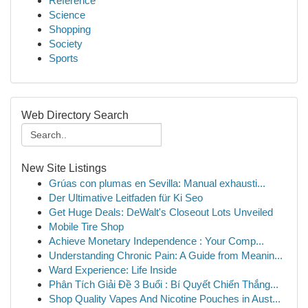
Reference
Science
Shopping
Society
Sports
Web Directory Search
New Site Listings
Grúas con plumas en Sevilla: Manual exhausti...
Der Ultimative Leitfaden für Ki Seo
Get Huge Deals: DeWalt's Closeout Lots Unveiled
Mobile Tire Shop
Achieve Monetary Independence : Your Comp...
Understanding Chronic Pain: A Guide from Meanin...
Ward Experience: Life Inside
Phân Tích Giải Đề 3 Buổi : Bí Quyết Chiến Thắng...
Shop Quality Vapes And Nicotine Pouches in Aust...