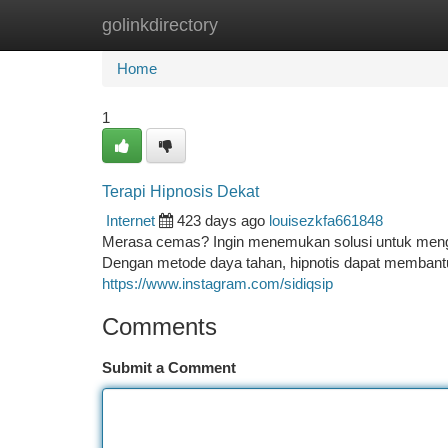
golinkdirectory
Home
New Site Listings
Add Site
Ca
Home
1
Terapi Hipnosis Dekat
Internet
423 days ago
louisezkfa661848
Merasa cemas? Ingin menemukan solusi untuk menga
Dengan metode daya tahan, hipnotis dapat membantu
https://www.instagram.com/sidiqsip
Comments
Submit a Comment