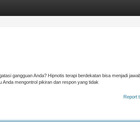
tegories
Register
Login
tasi gangguan Anda? Hipnotis terapi berdekatan bisa menjadi jawa
 Anda mengontrol pikiran dan respon yang tidak
Report t