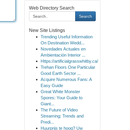
Web Directory Search
Search
New Site Listings
Trending Useful Information
On Destination Wedd...
Novedades Actuales en
Ambientación Interior ...
Https://artificialgrasswhitby.ca/
Trehan Floors One Particular
Good Earth Sector ...
Acquire Numerous Fans: A
Easy Guide
Great White Monster
Spores: Your Guide to
Giant...
The Future of Video
Streaming: Trends and
Predi...
Huurprijs te hoog? Uw