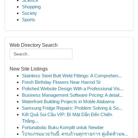
Science
Shopping
Society
Sports
Web Directory Search
New Site Listings
Stainless Steel Butt Weld Fittings: A Comprehen...
Fresh Birthday Flowers Near Harrod St
Polished Website Design With a Professional Vis...
Business Management Software Pricing: A detail...
Waterfront Building Projects in Moble Alabama
Samsung Fridge Repairs: Problem Solving & So...
Kết Quả Soi Cầu VIP: Bí Mật Dẫn Đến Chiến
Thắng...
Fortunabola: Buku Komplit untuk Newbie
โปรแกรมมวยวันนี้: ครบถ้วนทุกรายการ คู่เด็ดห้ามพ...