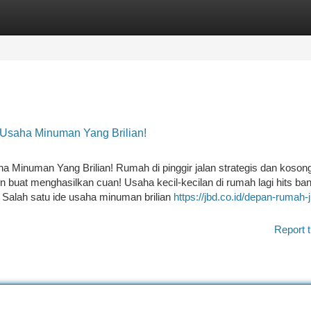
tegories
Register
Login
Usaha Minuman Yang Brilian!
 Minuman Yang Brilian! Rumah di pinggir jalan strategis dan koson
 buat menghasilkan cuan! Usaha kecil-kecilan di rumah lagi hits ban
 Salah satu ide usaha minuman brilian
https://jbd.co.id/depan-rumah-j
Report t