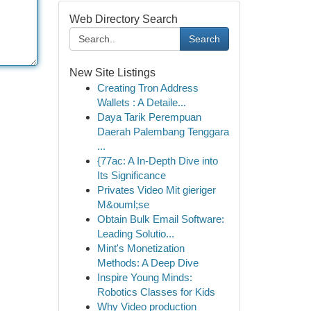
Web Directory Search
Search
New Site Listings
Creating Tron Address
Wallets : A Detaile...
Daya Tarik Perempuan
Daerah Palembang Tenggara
...
{77ac: A In-Depth Dive into
Its Significance
Privates Video Mit gieriger
M&ouml;se
Obtain Bulk Email Software:
Leading Solutio...
Mint's Monetization
Methods: A Deep Dive
Inspire Young Minds:
Robotics Classes for Kids
Why Video production