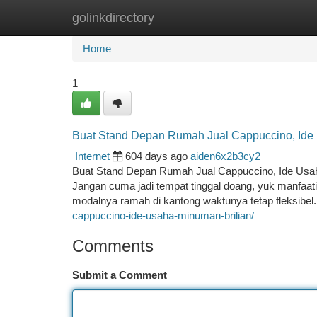
golinkdirectory
Home
New Site Listings
Add Site
Ca
Home
1
Buat Stand Depan Rumah Jual Cappuccino, Ide 
Internet
604 days ago
aiden6x2b3cy2
Buat Stand Depan Rumah Jual Cappuccino, Ide Usaha
Jangan cuma jadi tempat tinggal doang, yuk manfaatin
modalnya ramah di kantong waktunya tetap fleksibel.
cappuccino-ide-usaha-minuman-brilian/
Comments
Submit a Comment