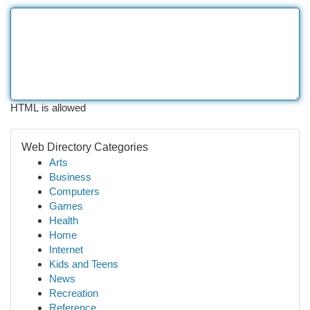
HTML is allowed
Web Directory Categories
Arts
Business
Computers
Games
Health
Home
Internet
Kids and Teens
News
Recreation
Reference