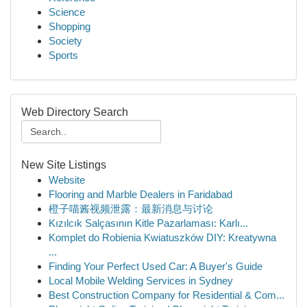
Science
Shopping
Society
Sports
Web Directory Search
New Site Listings
Website
Flooring and Marble Dealers in Faridabad
橙子喵酱视频泄露：最新消息与讨论
Kızılcık Salçasının Kitle Pazarlaması: Karlı...
Komplet do Robienia Kwiatuszków DIY: Kreatywna
...
Finding Your Perfect Used Car: A Buyer's Guide
Local Mobile Welding Services in Sydney
Best Construction Company for Residential & Com...