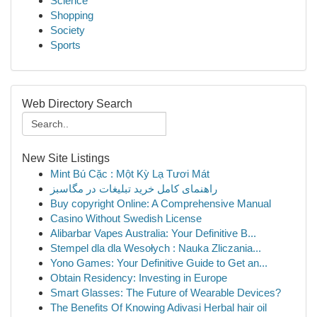
Science
Shopping
Society
Sports
Web Directory Search
New Site Listings
Mint Bú Cặc : Một Kỳ Lạ Tươi Mát
راهنمای کامل خرید تبلیغات در مگاسبز
Buy copyright Online: A Comprehensive Manual
Casino Without Swedish License
Alibarbar Vapes Australia: Your Definitive B...
Stempel dla dla Wesołych : Nauka Zliczania...
Yono Games: Your Definitive Guide to Get an...
Obtain Residency: Investing in Europe
Smart Glasses: The Future of Wearable Devices?
The Benefits Of Knowing Adivasi Herbal hair oil