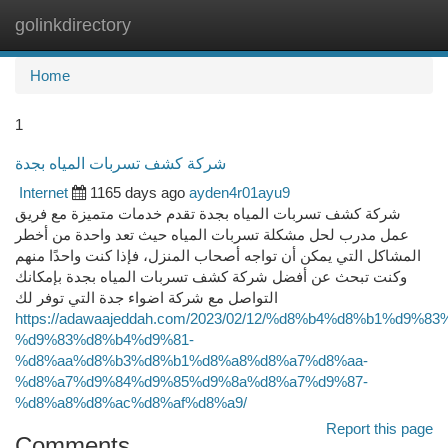
golinkdirectory
Togg
navi
Home
1
شركة كشف تسربات المياه بجدة
Internet
1165 days ago
ayden4r01ayu9
شركة كشف تسربات المياه بجدة تقدم خدمات متميزة مع فريق
عمل مدرب لحل مشكلة تسربات المياه حيث تعد واحدة من أخطر
المشاكل التي يمكن أن تواجه أصحاب المنزل، فإذا كنت واحدًا منهم
وكنت تبحث عن أفضل شركة كشف تسربات المياه بجدة بإمكانك
التواصل مع شركة اضواء جدة التي توفر لك
https://adawaajeddah.com/2023/02/12/%d8%b4%d8%b1%d9%83
%d9%83%d8%b4%d9%81-
%d8%aa%d8%b3%d8%b1%d8%a8%d8%a7%d8%aa-
%d8%a7%d9%84%d9%85%d9%8a%d8%a7%d9%87-
%d8%a8%d8%ac%d8%af%d8%a9/
Report this page
Comments